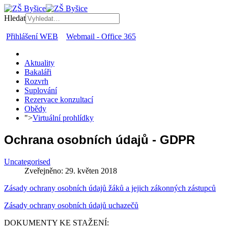
Hledat
Přihlášení WEB
Webmail - Office 365
Aktuality
Bakaláři
Rozvrh
Suplování
Rezervace konzultací
Obědy
">
Virtuální prohlídky
Ochrana osobních údajů - GDPR
Uncategorised
Zveřejněno: 29. květen 2018
Zásady ochrany osobních údajů žáků a jejich zákonných zástupců
Zásady ochrany osobních údajů uchazečů
DOKUMENTY KE STAŽENÍ: