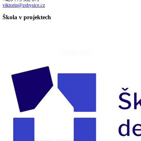
viktorin@zsbysice.cz
Škola v projektech