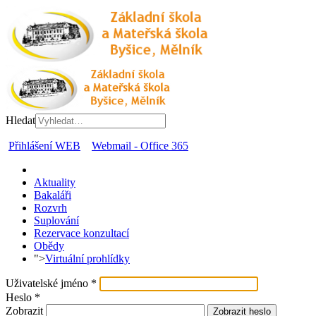
Hledat
Přihlášení WEB
Webmail - Office 365
Aktuality
Bakaláři
Rozvrh
Suplování
Rezervace konzultací
Obědy
">
Virtuální prohlídky
Uživatelské jméno
*
Heslo
*
Zobrazit
Zobrazit heslo