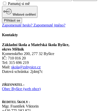
Pamatuj si mě
Webové ověření
Přihlásit se
Zapomenuté heslo?
Zapomenuté jméno?
Kontakty
Základní škola a Mateřská škola Byšice,
okres Mělník
Komenského 200, 277 32 Byšice
IČ: 710 016 20
Tel: 315 696 219
Mail:
skola@zsbysice.cz
Datová schránka: 2j4mj7c
ZŘIZOVATEL :
Obec Byšice (web obce)
ŘEDITEL ŠKOLY :
Mgr. František Viktorin
+420 775 582 871