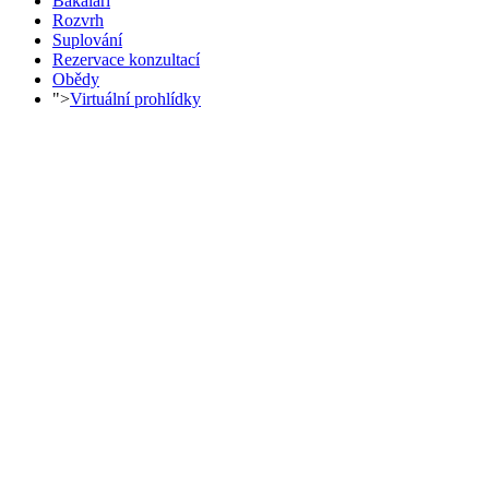
Bakaláři
Rozvrh
Suplování
Rezervace konzultací
Obědy
">
Virtuální prohlídky