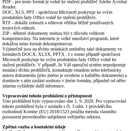
PDF - pro tento formát je volně ke stažení prohlížeč Adobe Acrobat
Reader.
DOC, XLS, PPT - společnost Microsoft poskytuje ke svým
produktům řady Office volně ke stažení prohlížeče.
RTF - dokáže zobrazit a editovat většina běžně používaných
textových editorů.
ZIP - některé dokumenty mohou být z důvodu velikosti
komprimovány. Na internetu je velké množství programů, které
dokážou tento formát dekomprimovat.
Výjimečně jsou na těchto stránkách umístěny také dokumenty ve
formátech DOCX, XLSX, PPTX . I v tomto případě společnost
Microsoft poskytuje ke svým produktům řady Office volně ke
stažení prohlížeče. V případě, že Váš operační systém nepodporuje
instalaci těchto prohlížečů, kontaktujte emailem nebo telefonicky
autora dokumentu (jeho jméno je uvedeno u každého dokumentu) a
domluvte s ním zaslání souboru v jiném formátu, případně od něho
zdarma vyžádejte další informace.
Vypracování tohoto prohlášení o přístupnosti
Toto prohlášení bylo vypracováno dne 1. 9. 2020. Pro vypracování
tohoto prohlášení byla v souladu s čl. 3 odst. 1 prováděcího
rozhodnutí Komise (EU) 2018/1523 použita metoda vlastního
posouzení provedeného subjektem veřejného sektoru.
Zpětná vazba a kontaktní údaje