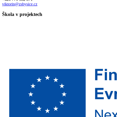
viktorin@zsbysice.cz
Škola v projektech