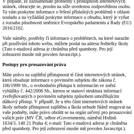
V případě, že zaznamenáte problémy s přístupností internetových
stránek, obracejte se, prosím na níže uvedenou zodpovědnou osobu.
Ta vám poskytne informace o řešení příslušných problémů v oblasti
souladu a na vyžádání poskytne informace o obsahu, který je vyňat
z rozsahu působnosti směrnice Evropského parlamentu a Rady (EU)
2016/2102.
Vaše náměty, postřehy či informace o problémech, na které narazíte
při používání tohoto webu, můžete poslat na adresu ředitelky školy
(
Tato e-mailová adresa je chráněna před spamboty. Pro její
zobrazení musíte mít povolen Javascript.
).
Postupy pro prosazování práva
Máte právo na zajištění přístupnosti té části internetových stránek,
která obsahuje informace o povinném subjektu dle zákona č.
106/1999 Sb., o svobodném přístupu k informacím ve znění
vyhlášky č. 442/2006 Sb., kterou se stanoví struktura informací
zveřejňovaných o povinném subjektu způsobem umožňujícím
dálkový přístup. V případě, že u této části internetových stránek
školy nebude přístupnost zajištěna a škola nebude řádně reagovat na
vaše podněty, máte právo obrátit se na orgán určený pro prosazování
vašich práv (MV ČR, odbor eGovernmentu, náměstí Hrdinů
1634/3, 140 21 Praha 4; e-mail:
Tato e-mailová adresa je chráněna
před spamboty. Pro její zobrazení musíte mít povolen Javascript.
).