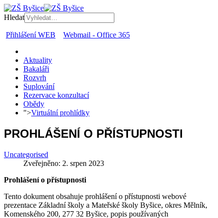
Hledat
Přihlášení WEB
Webmail - Office 365
Aktuality
Bakaláři
Rozvrh
Suplování
Rezervace konzultací
Obědy
">
Virtuální prohlídky
PROHLÁŠENÍ O PŘÍSTUPNOSTI
Uncategorised
Zveřejněno: 2. srpen 2023
Prohlášení o přístupnosti
Tento dokument obsahuje prohlášení o přístupnosti webové
prezentace Základní školy a Mateřské školy Byšice, okres Mělník,
Komenského 200, 277 32 Byšice, popis používaných