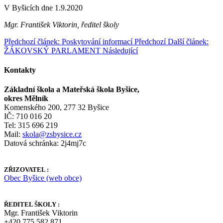
V Byšicích dne 1.9.2020
Mgr. František Viktorin, ředitel školy
Předchozí článek: Poskytování informací
Předchozí
Další článek:
ŽÁKOVSKÝ PARLAMENT
Následující
Kontakty
Základní škola a Mateřská škola Byšice,
okres Mělník
Komenského 200, 277 32 Byšice
IČ: 710 016 20
Tel: 315 696 219
Mail:
skola@zsbysice.cz
Datová schránka: 2j4mj7c
ZŘIZOVATEL :
Obec Byšice (web obce)
ŘEDITEL ŠKOLY :
Mgr. František Viktorin
+420 775 582 871