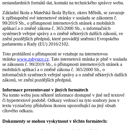
nestandardních formátů dat, kontakt na technického správce webu.
Základní škola a Mateřská škola Byšice, okres Mělník, se zavazuje
k zpřístupnění své internetové stránky v souladu se zákonem č.
99/2019 Sb., o přístupnosti internetových stránek a mobilních
aplikací a o změně zákona č. 365/2000 Sb., o informačních
systémech veřejné správy a o změně některých dalších zákonů, ve
znění pozdějších předpisů, které provádějí směrnici Evropského
parlamentu a Rady (EU) 2016/2102.
Toto prohlášení o přístupnosti se vztahuje na internetovou
stránku
www.zsbysice.cz
. Tato internetová stránka je plně v souladu
se zákonem č. 99/2019 Sb., o přístupnosti internetových stránek a
mobilních aplikací a o změně zákona č. 365/2000 Sb., o
informačních systémech veřejné správy a o změně některých dalších
zákonů, ve znění pozdějších předpisů.
Informace prezentované v jiných formátech
Na tomto webu jsou některé informace dostupné v jiné než textové
či hypertextové podobě. Odkazy vedoucí na tyto soubory jsou v
textu vyznačeny příslušnou ikonou upozorňující na jiný obsah
cílového odkazu.
Dokumenty se mohou vyskytnout v těchto formátech: