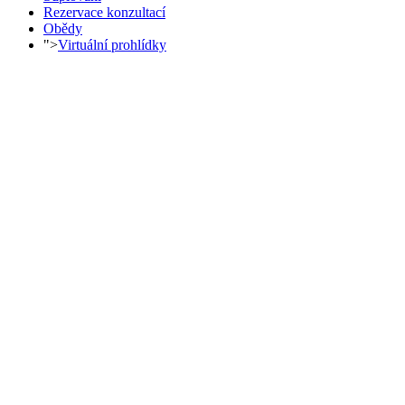
Rezervace konzultací
Obědy
">
Virtuální prohlídky