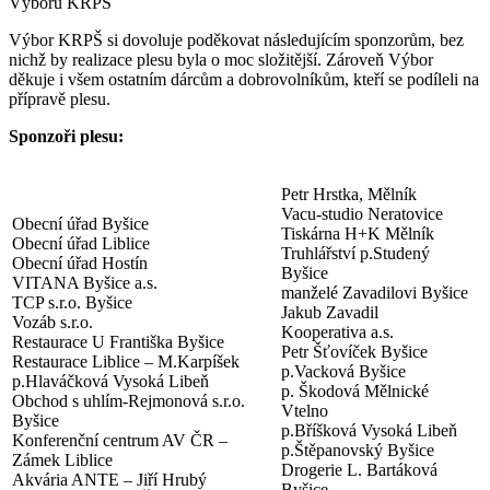
Výboru KRPŠ
Výbor KRPŠ si dovoluje poděkovat následujícím sponzorům, bez
nichž by realizace plesu byla o moc složitější. Zároveň Výbor
děkuje i všem ostatním dárcům a dobrovolníkům, kteří se podíleli na
přípravě plesu.
Sponzoři plesu:
Petr Hrstka, Mělník
Vacu-studio Neratovice
Obecní úřad Byšice
Tiskárna H+K Mělník
Obecní úřad Liblice
Truhlářství p.Studený
Obecní úřad Hostín
Byšice
VITANA Byšice a.s.
manželé Zavadilovi Byšice
TCP s.r.o. Byšice
Jakub Zavadil
Vozáb s.r.o.
Kooperativa a.s.
Restaurace U Františka Byšice
Petr Šťovíček Byšice
Restaurace Liblice – M.Karpíšek
p.Vacková Byšice
p.Hlaváčková Vysoká Libeň
p. Škodová Mělnické
Obchod s uhlím-Rejmonová s.r.o.
Vtelno
Byšice
p.Bříšková Vysoká Libeň
Konferenční centrum AV ČR –
p.Štěpanovský Byšice
Zámek Liblice
Drogerie L. Bartáková
Akvária ANTE – Jiří Hrubý
Byšice