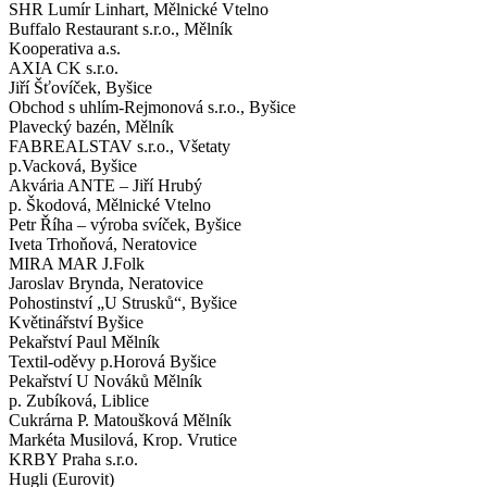
SHR Lumír Linhart, Mělnické Vtelno
Buffalo Restaurant s.r.o., Mělník
Kooperativa a.s.
AXIA CK s.r.o.
Jiří Šťovíček, Byšice
Obchod s uhlím-Rejmonová s.r.o., Byšice
Plavecký bazén, Mělník
FABREALSTAV s.r.o., Všetaty
p.Vacková, Byšice
Akvária ANTE – Jiří Hrubý
p. Škodová, Mělnické Vtelno
Petr Říha – výroba svíček, Byšice
Iveta Trhoňová, Neratovice
MIRA MAR J.Folk
Jaroslav Brynda, Neratovice
Pohostinství „U Strusků“, Byšice
Květinářství Byšice
Pekařství Paul Mělník
Textil-oděvy p.Horová Byšice
Pekařství U Nováků Mělník
p. Zubíková, Liblice
Cukrárna P. Matoušková Mělník
Markéta Musilová, Krop. Vrutice
KRBY Praha s.r.o.
Hugli (Eurovit)