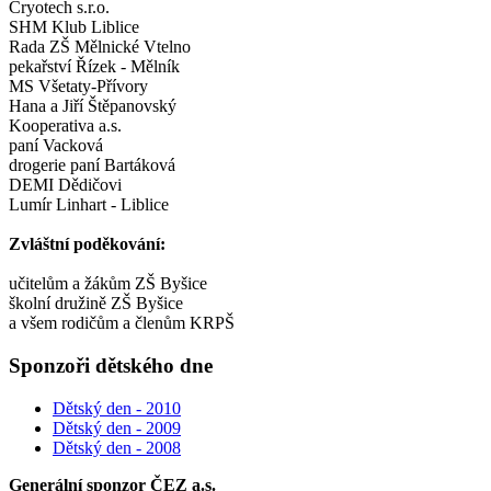
Cryotech s.r.o.
SHM Klub Liblice
Rada ZŠ Mělnické Vtelno
pekařství Řízek - Mělník
MS Všetaty-Přívory
Hana a Jiří Štěpanovský
Kooperativa a.s.
paní Vacková
drogerie paní Bartáková
DEMI Dědičovi
Lumír Linhart - Liblice
Zvláštní poděkování:
učitelům a žákům ZŠ Byšice
školní družině ZŠ Byšice
a všem rodičům a členům KRPŠ
Sponzoři dětského dne
Dětský den - 2010
Dětský den - 2009
Dětský den - 2008
Generální sponzor ČEZ a.s.