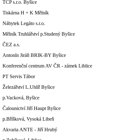
TCP s.r.o. Byšice
Tiskárna H + K Mělník
Nábytek Legáto s.r.o.
Mělník Truhlářství p.Studený Byšice
ČEZ a.s.
Antonín Jiráň BRIK-BY Byšice
Konferenční centrum AV ČR - zámek Liblice
PT Servis Tábor
Železářství L.Uhlíř Byšice
p.Vacková, Byšice
Čalounictví Jiří Haupt Byšice
p.Bříšková, Vysoká Libeň
Akvaria ANTE - Jiří Hrubý