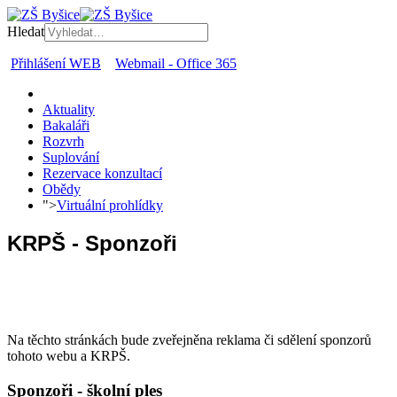
Hledat
Přihlášení WEB
Webmail - Office 365
Aktuality
Bakaláři
Rozvrh
Suplování
Rezervace konzultací
Obědy
">
Virtuální prohlídky
KRPŠ - Sponzoři
Na těchto stránkách bude zveřejněna reklama či sdělení sponzorů
tohoto webu a KRPŠ.
Sponzoři - školní ples