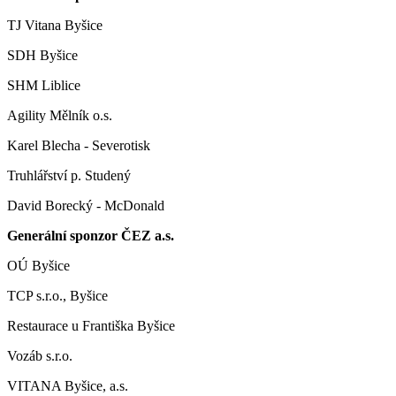
TJ Vitana Byšice
SDH Byšice
SHM Liblice
Agility Mělník o.s.
Karel Blecha - Severotisk
Truhlářství p. Studený
David Borecký - McDonald
Generální sponzor ČEZ a.s.
OÚ Byšice
TCP s.r.o., Byšice
Restaurace u Františka Byšice
Vozáb s.r.o.
VITANA Byšice, a.s.