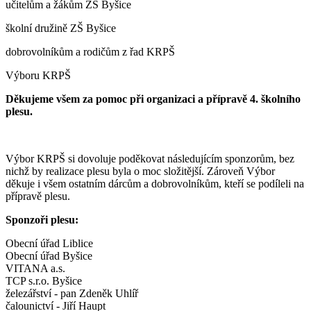
učitelům a žákům ZŠ Byšice
školní družině ZŠ Byšice
dobrovolníkům a rodičům z řad KRPŠ
Výboru KRPŠ
Děkujeme všem za pomoc při organizaci a přípravě 4. školního
plesu.
Výbor KRPŠ si dovoluje poděkovat následujícím sponzorům, bez
nichž by realizace plesu byla o moc složitější. Zároveň Výbor
děkuje i všem ostatním dárcům a dobrovolníkům, kteří se podíleli na
přípravě plesu.
Sponzoři plesu:
Obecní úřad Liblice
Obecní úřad Byšice
VITANA a.s.
TCP s.r.o. Byšice
železářství - pan Zdeněk Uhlíř
čalounictví - Jiří Haupt