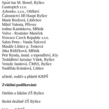
Sport bar M. Beneš, Byšice
Gastroplch s.r.o.
Arboeko, s.r.o., Obříství
Čalounictví Jiří Haupt Byšice
Marie Brožová, Liběchov
Miloš Valenta, Přívory
rodina Kamínkova, Mělník
Volvo - Rostislav Mareček
Nowaco Czech Republic s.r.o.
Salon Petra - Vanda Šulcová
Masáže Liblice p. Trnková
Jitka Růžičková, Mělník
Petr Rynda, instal. a topenářství, Kly
Truhlářství Jaroslav Válek, Byšice
Venuše Jandová, ČMSS, Byšice
Naděžda Krimlová, Liblice
učitelé, rodiče a přátelé KRPŠ
Zvláštní poděkování:
čitelům a žákům ZŠ Byšice
školní družině ZŠ Byšice