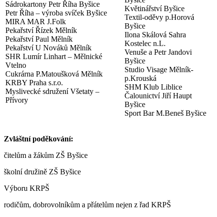
Sádrokartony Petr Říha Byšice
Květinářství Byšice
Petr Říha – výroba svíček Byšice
Textil-oděvy p.Horová
MIRA MAR J.Folk
Byšice
Pekařství Řízek Mělník
Ilona Skálová Sahra
Pekařství Paul Mělník
Kostelec n.L.
Pekařství U Nováků Mělník
Venuše a Petr Jandovi
SHR Lumír Linhart – Mělnické
Byšice
Vtelno
Studio Visage Mělník-
Cukrárna P.Matoušková Mělník
p.Krouská
KRBY Praha s.r.o.
SHM Klub Liblice
Myslivecké sdružení Všetaty –
Čalounictví Jiří Haupt
Přívory
Byšice
Sport Bar M.Beneš Byšice
Zvláštní poděkování:
čitelům a žákům ZŠ Byšice
školní družině ZŠ Byšice
Výboru KRPŠ
rodičům, dobrovolníkům a přátelům nejen z řad KRPŠ