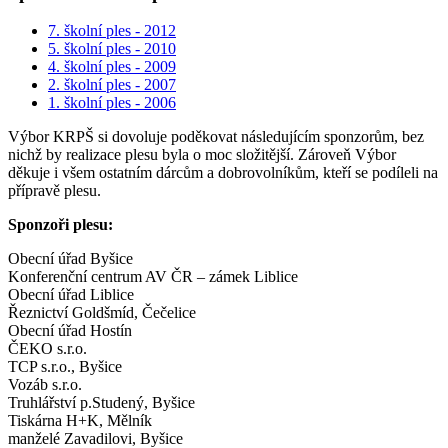
7. školní ples - 2012
5. školní ples - 2010
4. školní ples - 2009
2. školní ples - 2007
1. školní ples - 2006
Výbor KRPŠ si dovoluje poděkovat následujícím sponzorům, bez
nichž by realizace plesu byla o moc složitější. Zároveň Výbor
děkuje i všem ostatním dárcům a dobrovolníkům, kteří se podíleli na
přípravě plesu.
Sponzoři plesu:
Obecní úřad Byšice
Konferenční centrum AV ČR – zámek Liblice
Obecní úřad Liblice
Řeznictví Goldšmíd, Čečelice
Obecní úřad Hostín
ČEKO s.r.o.
TCP s.r.o., Byšice
Vozáb s.r.o.
Truhlářství p.Studený, Byšice
Tiskárna H+K, Mělník
manželé Zavadilovi, Byšice