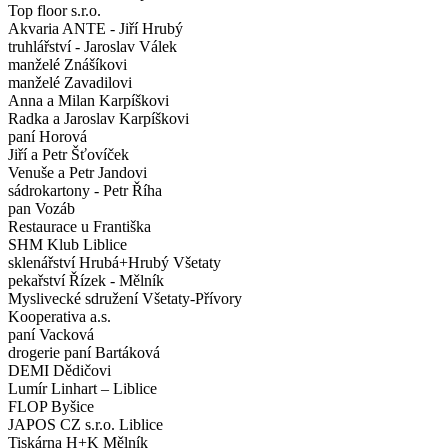
Top floor s.r.o.
Akvaria ANTE - Jiří Hrubý
truhlářství - Jaroslav Válek
manželé Znášíkovi
manželé Zavadilovi
Anna a Milan Karpíškovi
Radka a Jaroslav Karpíškovi
paní Horová
Jiří a Petr Šťovíček
Venuše a Petr Jandovi
sádrokartony - Petr Říha
pan Vozáb
Restaurace u Františka
SHM Klub Liblice
sklenářství Hrubá+Hrubý Všetaty
pekařství Řízek - Mělník
Myslivecké sdružení Všetaty-Přívory
Kooperativa a.s.
paní Vacková
drogerie paní Bartáková
DEMI Dědičovi
Lumír Linhart – Liblice
FLOP Byšice
JAPOS CZ s.r.o. Liblice
Tiskárna H+K Mělník